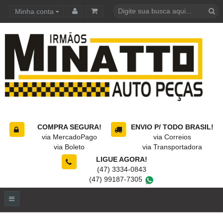
Minha conta
Carrinho de compras
COMPRA SEGURA!
ENVIO P/ TODO BRASIL!
via MercadoPago
via Correios
via Boleto
via Transportadora
LIGUE AGORA!
(47) 3334-0843
(47) 99187-7305