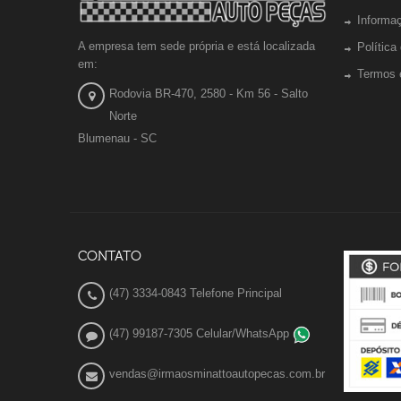
Informa
A empresa tem sede própria e está localizada
Política
em:
Termos 
Rodovia BR-470, 2580 - Km 56 - Salto
Norte
Blumenau - SC
CONTATO
(47) 3334-0843 Telefone Principal
(47) 99187-7305 Celular/WhatsApp
vendas@irmaosminattoautopecas.com.br