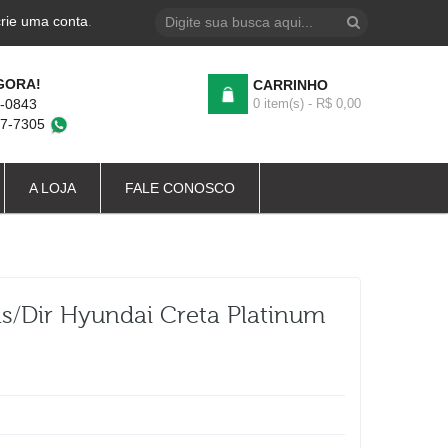
crie uma conta
.
GORA!
CARRINHO
4-0843
0 item(s) - R$ 0,00
87-7305
A LOJA
FALE CONOSCO
s/dir Hyundai Creta Platinum