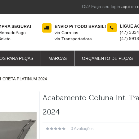
Olá! Faça seu login
aqui
ou
LIGUE A
PRA SEGURA!
ENVIO P/ TODO BRASIL!
(47) 333
 MercadoPago
via Correios
(47) 991
Boleto
via Transportadora
OS PARA PEÇAS
MARCAS
ORÇAMENTO DE PEÇAS
 CRETA PLATINUM 2024
Acabamento Coluna Int. Tra
2024
0 Avaliações