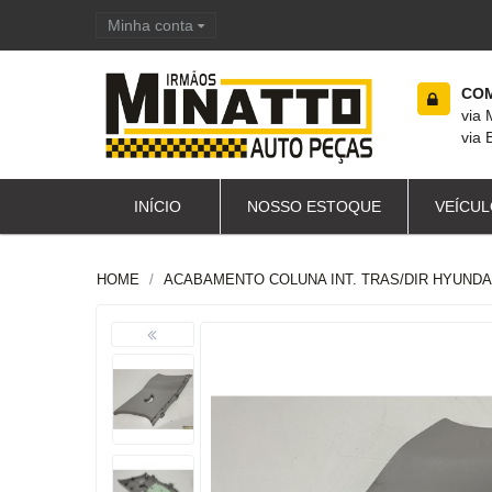
Minha conta
Carrinho de compras
COM
via
via 
INÍCIO
NOSSO ESTOQUE
VEÍCUL
HOME
ACABAMENTO COLUNA INT. TRAS/DIR HYUNDAI