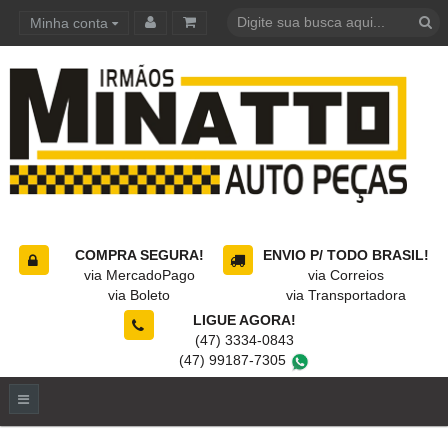
Minha conta
Carrinho de compras
COMPRA SEGURA!
ENVIO P/ TODO BRASIL!
via MercadoPago
via Correios
via Boleto
via Transportadora
LIGUE AGORA!
(47) 3334-0843
(47) 99187-7305