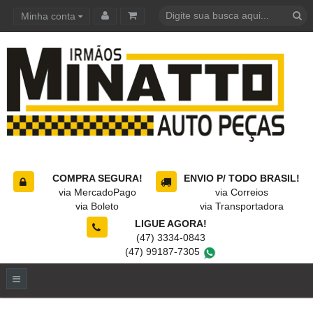
Minha conta
Carrinho de compras
COMPRA SEGURA!
ENVIO P/ TODO BRASIL!
via MercadoPago
via Correios
via Boleto
via Transportadora
LIGUE AGORA!
(47) 3334-0843
(47) 99187-7305