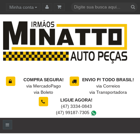
Minha conta
Carrinho de compras
COMPRA SEGURA!
ENVIO P/ TODO BRASIL!
via MercadoPago
via Correios
via Boleto
via Transportadora
LIGUE AGORA!
(47) 3334-0843
(47) 99187-7305