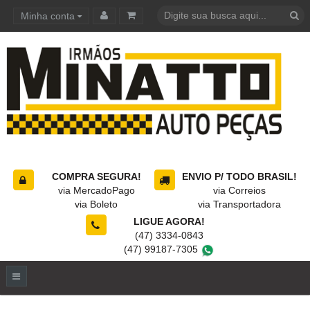
Minha conta
Carrinho de compras
COMPRA SEGURA!
ENVIO P/ TODO BRASIL!
via MercadoPago
via Correios
via Boleto
via Transportadora
LIGUE AGORA!
(47) 3334-0843
(47) 99187-7305