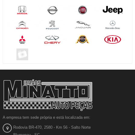
A empresa tem sede própria e está localizada em:
Rodovia BR-470, 2580 - Km 56 - Salto Norte
Blumenau - SC