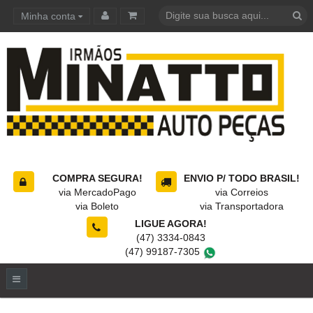
Minha conta
Carrinho de compras
COMPRA SEGURA!
ENVIO P/ TODO BRASIL!
via MercadoPago
via Correios
via Boleto
via Transportadora
LIGUE AGORA!
(47) 3334-0843
(47) 99187-7305