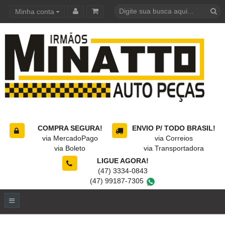
Minha conta
Carrinho de compras
COMPRA SEGURA!
ENVIO P/ TODO BRASIL!
via MercadoPago
via Correios
via Boleto
via Transportadora
LIGUE AGORA!
(47) 3334-0843
(47) 99187-7305