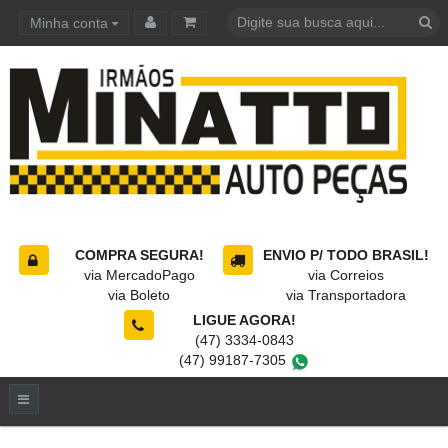
Minha conta
Carrinho de compras
COMPRA SEGURA!
ENVIO P/ TODO BRASIL!
via MercadoPago
via Correios
via Boleto
via Transportadora
LIGUE AGORA!
(47) 3334-0843
(47) 99187-7305