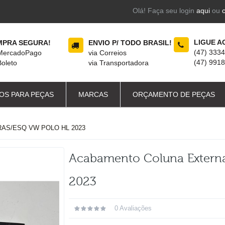
Olá! Faça seu login
aqui
ou
LIGUE A
PRA SEGURA!
ENVIO P/ TODO BRASIL!
(47) 333
 MercadoPago
via Correios
(47) 991
Boleto
via Transportadora
OS PARA PEÇAS
MARCAS
ORÇAMENTO DE PEÇAS
AS/ESQ VW POLO HL 2023
Acabamento Coluna Externa
2023
0 Avaliações