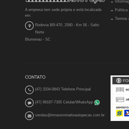
Informa
A empresa tem sede própria e está localizada
Política
em:
Termos 
Rodovia BR-470, 2580 - Km 56 - Salto
Norte
Blumenau - SC
CONTATO
(47) 3334-0843 Telefone Principal
(47) 99187-7305 Celular/WhatsApp
vendas@irmaosminattoautopecas.com.br