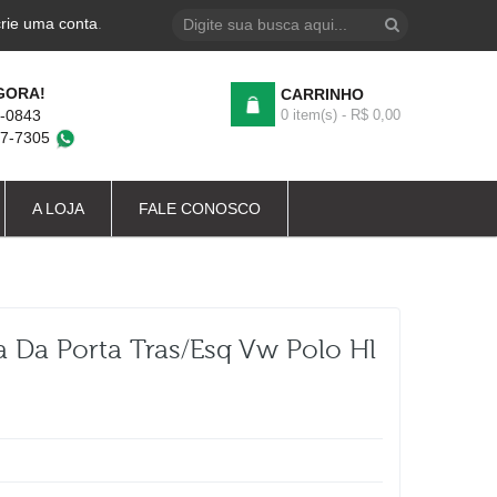
crie uma conta
.
GORA!
CARRINHO
4-0843
0 item(s) - R$ 0,00
87-7305
A LOJA
FALE CONOSCO
 Da Porta Tras/esq Vw Polo Hl