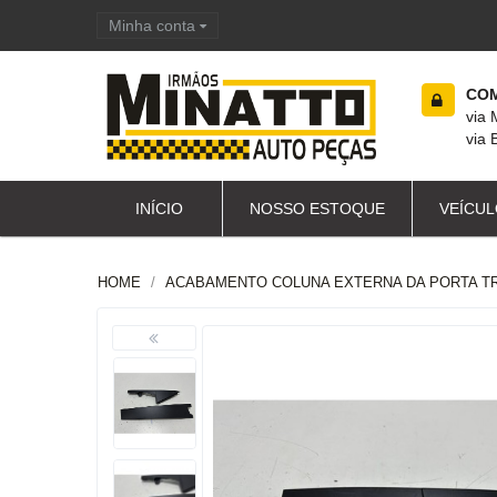
Minha conta
Carrinho de compras
COM
via
via 
INÍCIO
NOSSO ESTOQUE
VEÍCUL
HOME
ACABAMENTO COLUNA EXTERNA DA PORTA TR