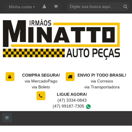
Minha conta
Carrinho de compras
COMPRA SEGURA!
ENVIO P/ TODO BRASIL!
via MercadoPago
via Correios
via Boleto
via Transportadora
LIGUE AGORA!
(47) 3334-0843
(47) 99187-7305