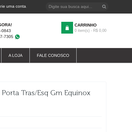
crie uma conta
.
GORA!
CARRINHO
4-0843
0 item(s) - R$ 0,00
87-7305
A LOJA
FALE CONOSCO
 Porta Tras/esq Gm Equinox