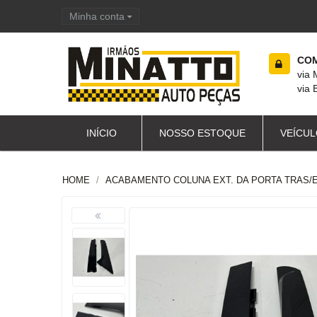
Minha conta
Carrinho de compras
COM
via
via 
INÍCIO
NOSSO ESTOQUE
VEÍCUL
HOME
ACABAMENTO COLUNA EXT. DA PORTA TRAS/E