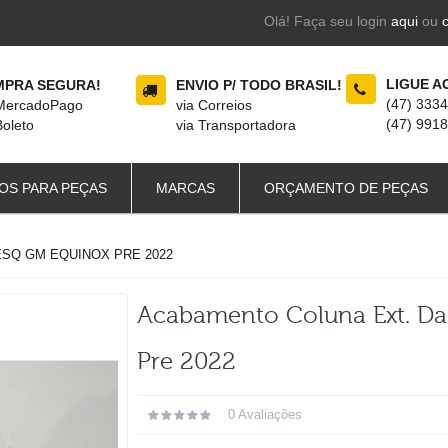
Olá! Faça seu login
aqui
ou
LIGUE A
PRA SEGURA!
ENVIO P/ TODO BRASIL!
(47) 333
 MercadoPago
via Correios
(47) 991
Boleto
via Transportadora
OS PARA PEÇAS
MARCAS
ORÇAMENTO DE PEÇAS
SQ GM EQUINOX PRE 2022
Acabamento Coluna Ext. Da
Pre 2022
0 Avaliações