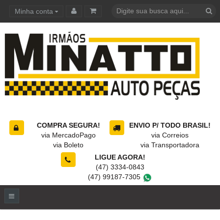
Minha conta
Carrinho de compras
COMPRA SEGURA!
ENVIO P/ TODO BRASIL!
via MercadoPago
via Correios
via Boleto
via Transportadora
LIGUE AGORA!
(47) 3334-0843
(47) 99187-7305