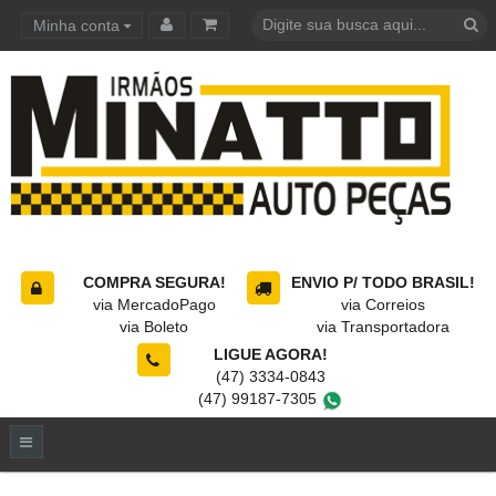
Minha conta
Carrinho de compras
COMPRA SEGURA!
ENVIO P/ TODO BRASIL!
via MercadoPago
via Correios
via Boleto
via Transportadora
LIGUE AGORA!
(47) 3334-0843
(47) 99187-7305