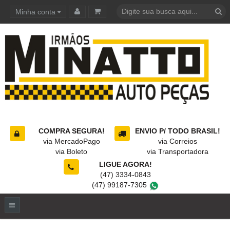
Minha conta
Carrinho de compras
COMPRA SEGURA!
ENVIO P/ TODO BRASIL!
via MercadoPago
via Correios
via Boleto
via Transportadora
LIGUE AGORA!
(47) 3334-0843
(47) 99187-7305