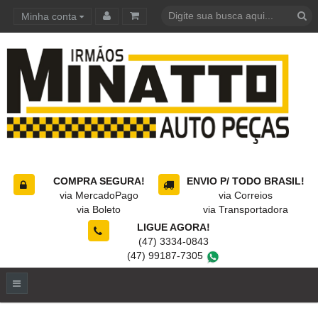
Minha conta
Carrinho de compras
COMPRA SEGURA!
ENVIO P/ TODO BRASIL!
via MercadoPago
via Correios
via Boleto
via Transportadora
LIGUE AGORA!
(47) 3334-0843
(47) 99187-7305