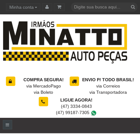
Minha conta
Carrinho de compras
COMPRA SEGURA!
ENVIO P/ TODO BRASIL!
via MercadoPago
via Correios
via Boleto
via Transportadora
LIGUE AGORA!
(47) 3334-0843
(47) 99187-7305