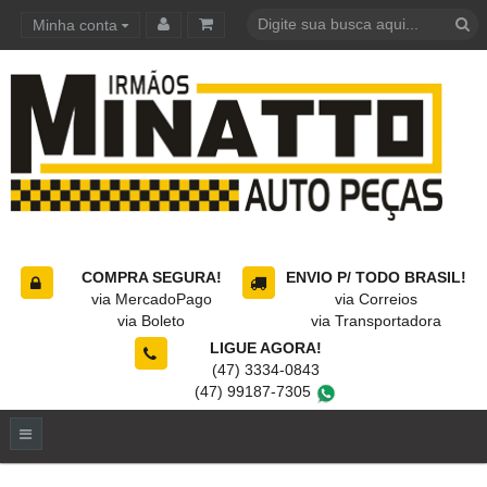
Minha conta
Carrinho de compras
COMPRA SEGURA!
ENVIO P/ TODO BRASIL!
via MercadoPago
via Correios
via Boleto
via Transportadora
LIGUE AGORA!
(47) 3334-0843
(47) 99187-7305