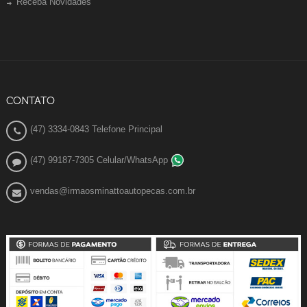
Receba Novidades
CONTATO
(47) 3334-0843 Telefone Principal
(47) 99187-7305 Celular/WhatsApp
vendas@irmaosminattoautopecas.com.br