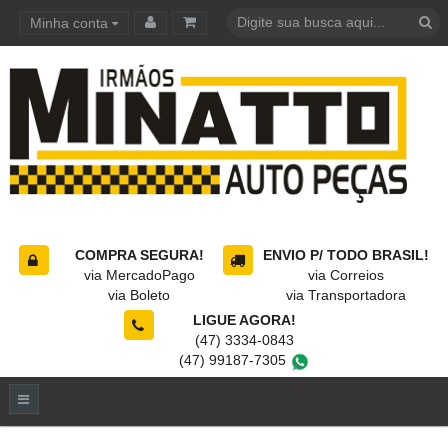
Minha conta
Carrinho de compras
COMPRA SEGURA!
ENVIO P/ TODO BRASIL!
via MercadoPago
via Correios
via Boleto
via Transportadora
LIGUE AGORA!
(47) 3334-0843
(47) 99187-7305