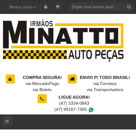
Minha conta
Carrinho de compras
COMPRA SEGURA!
ENVIO P/ TODO BRASIL!
via MercadoPago
via Correios
via Boleto
via Transportadora
LIGUE AGORA!
(47) 3334-0843
(47) 99187-7305