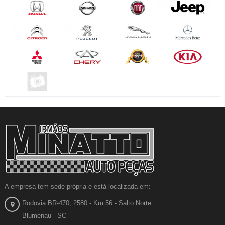
A empresa tem sede própria e está localizada em:
Rodovia BR-470, 2580 - Km 56 - Salto Norte
Blumenau - SC