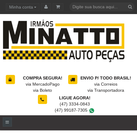
Minha conta
Carrinho de compras
COMPRA SEGURA!
ENVIO P/ TODO BRASIL!
via MercadoPago
via Correios
via Boleto
via Transportadora
LIGUE AGORA!
(47) 3334-0843
(47) 99187-7305