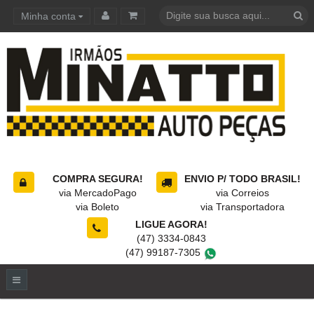
Minha conta
Carrinho de compras
COMPRA SEGURA!
ENVIO P/ TODO BRASIL!
via MercadoPago
via Correios
via Boleto
via Transportadora
LIGUE AGORA!
(47) 3334-0843
(47) 99187-7305