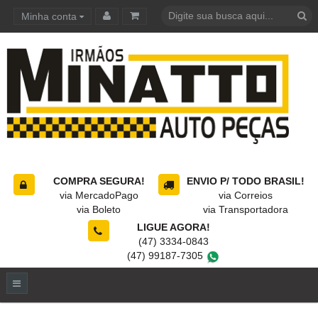
Minha conta
Carrinho de compras
COMPRA SEGURA!
ENVIO P/ TODO BRASIL!
via MercadoPago
via Correios
via Boleto
via Transportadora
LIGUE AGORA!
(47) 3334-0843
(47) 99187-7305