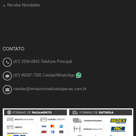
Receba Novidades
CONTATO
(47) 3334-0843 Telefone Principal
(47) 99187-7305 Celular/WhatsApp
vendas@irmaosminattoautopecas.com.br