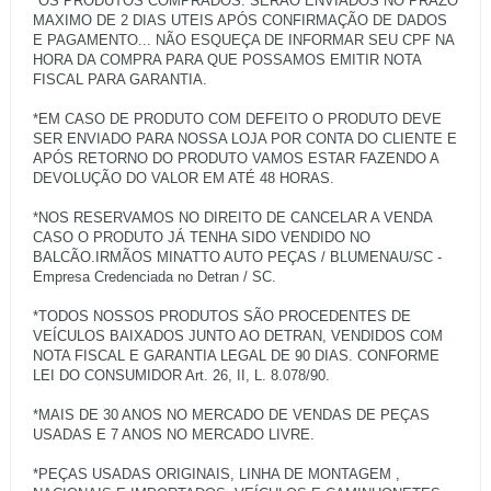
*OS PRODUTOS COMPRADOS: SERÃO ENVIADOS NO PRAZO
MAXIMO DE 2 DIAS UTEIS APÓS CONFIRMAÇÃO DE DADOS
E PAGAMENTO... NÃO ESQUEÇA DE INFORMAR SEU CPF NA
HORA DA COMPRA PARA QUE POSSAMOS EMITIR NOTA
FISCAL PARA GARANTIA.
*EM CASO DE PRODUTO COM DEFEITO O PRODUTO DEVE
SER ENVIADO PARA NOSSA LOJA POR CONTA DO CLIENTE E
APÓS RETORNO DO PRODUTO VAMOS ESTAR FAZENDO A
DEVOLUÇÃO DO VALOR EM ATÉ 48 HORAS.
*NOS RESERVAMOS NO DIREITO DE CANCELAR A VENDA
CASO O PRODUTO JÁ TENHA SIDO VENDIDO NO
BALCÃO.IRMÃOS MINATTO AUTO PEÇAS / BLUMENAU/SC -
Empresa Credenciada no Detran / SC.
*TODOS NOSSOS PRODUTOS SÃO PROCEDENTES DE
VEÍCULOS BAIXADOS JUNTO AO DETRAN, VENDIDOS COM
NOTA FISCAL E GARANTIA LEGAL DE 90 DIAS. CONFORME
LEI DO CONSUMIDOR Art. 26, II, L. 8.078/90.
*MAIS DE 30 ANOS NO MERCADO DE VENDAS DE PEÇAS
USADAS E 7 ANOS NO MERCADO LIVRE.
*PEÇAS USADAS ORIGINAIS, LINHA DE MONTAGEM ,