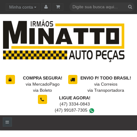
Minha conta
Carrinho de compras
COMPRA SEGURA!
ENVIO P/ TODO BRASIL!
via MercadoPago
via Correios
via Boleto
via Transportadora
LIGUE AGORA!
(47) 3334-0843
(47) 99187-7305