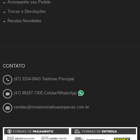
Acompanhe seu Pedido
Trocas e Devoluções
Receba Novidades
CONTATO
(47) 3334-0843 Telefone Principal
(47) 99187-7305 Celular/WhatsApp
vendas@irmaosminattoautopecas.com.br