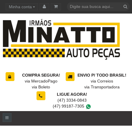
Minha conta
Carrinho de compras
COMPRA SEGURA!
ENVIO P/ TODO BRASIL!
via MercadoPago
via Correios
via Boleto
via Transportadora
LIGUE AGORA!
(47) 3334-0843
(47) 99187-7305