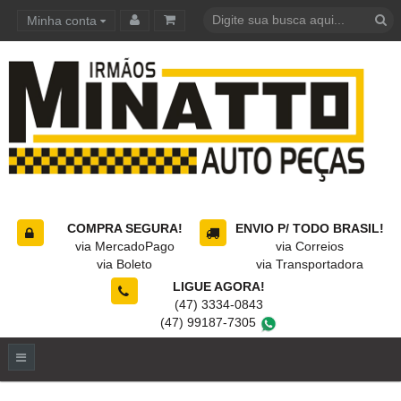
Minha conta
Carrinho de compras
COMPRA SEGURA!
ENVIO P/ TODO BRASIL!
via MercadoPago
via Correios
via Boleto
via Transportadora
LIGUE AGORA!
(47) 3334-0843
(47) 99187-7305