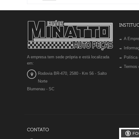
INSTITU
A Empr
Informa
A empresa tem sede própria e está localizada
Política
em:
Termos 
Rodovia BR-470, 2580 - Km 56 - Salto
Norte
Blumenau - SC
CONTATO