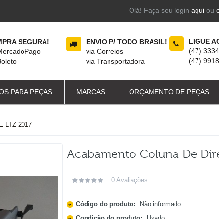
Olá! Faça seu login
aqui
ou
LIGUE A
PRA SEGURA!
ENVIO P/ TODO BRASIL!
(47) 333
 MercadoPago
via Correios
(47) 991
Boleto
via Transportadora
OS PARA PEÇAS
MARCAS
ORÇAMENTO DE PEÇAS
 LTZ 2017
Acabamento Coluna De Dir
0 Avaliações
Código do produto:
Não informado
Condição do produto:
Usado