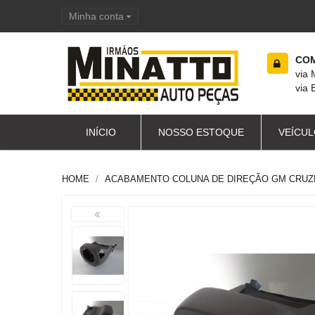
Minha conta
Carrinho de compras
COM
via
via 
INÍCIO
NOSSO ESTOQUE
VEÍCUL
HOME
ACABAMENTO COLUNA DE DIREÇÃO GM CRUZE