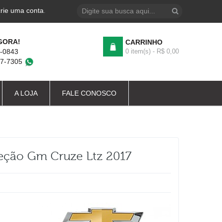
crie uma conta
.
GORA!
CARRINHO
4-0843
0 item(s) - R$ 0,00
87-7305
A LOJA
FALE CONOSCO
eção Gm Cruze Ltz 2017