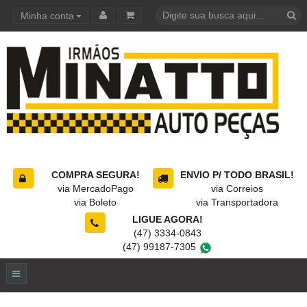
Minha conta
Carrinho de compras
COMPRA SEGURA!
ENVIO P/ TODO BRASIL!
via MercadoPago
via Correios
via Boleto
via Transportadora
LIGUE AGORA!
(47) 3334-0843
(47) 99187-7305