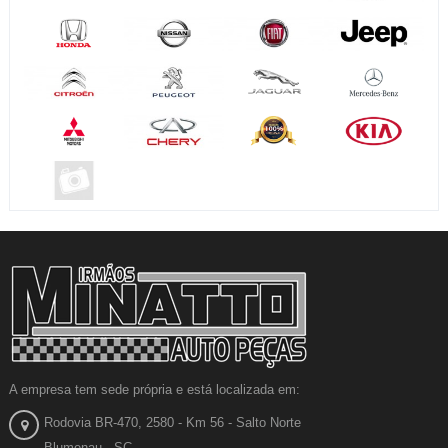
A empresa tem sede própria e está localizada em:
Rodovia BR-470, 2580 - Km 56 - Salto Norte
Blumenau - SC