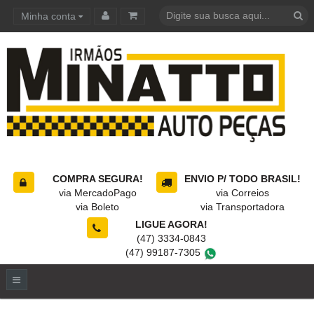
Minha conta
Carrinho de compras
COMPRA SEGURA!
ENVIO P/ TODO BRASIL!
via MercadoPago
via Correios
via Boleto
via Transportadora
LIGUE AGORA!
(47) 3334-0843
(47) 99187-7305