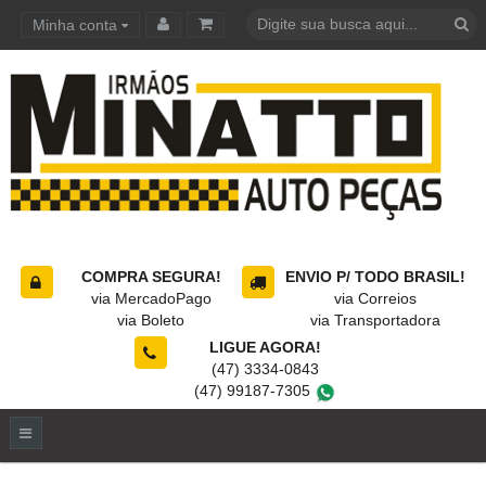
Minha conta
Carrinho de compras
COMPRA SEGURA!
ENVIO P/ TODO BRASIL!
via MercadoPago
via Correios
via Boleto
via Transportadora
LIGUE AGORA!
(47) 3334-0843
(47) 99187-7305