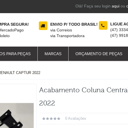
Olá! Faça seu login
aqui
ou
LIGUE A
PRA SEGURA!
ENVIO P/ TODO BRASIL!
(47) 333
 MercadoPago
via Correios
(47) 991
Boleto
via Transportadora
OS PARA PEÇAS
MARCAS
ORÇAMENTO DE PEÇAS
ENAULT CAPTUR 2022
Acabamento Coluna Central
2022
0 Avaliações