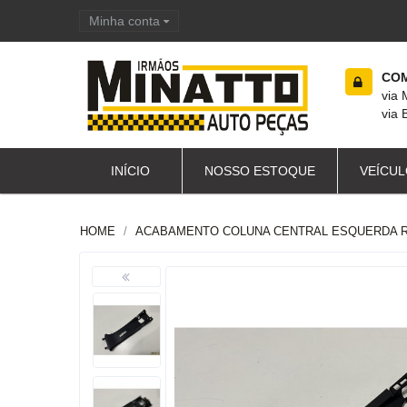
Minha conta
Carrinho de compras
COM
via
via 
INÍCIO
NOSSO ESTOQUE
VEÍCUL
HOME
ACABAMENTO COLUNA CENTRAL ESQUERDA R