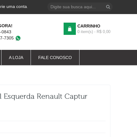
crie uma conta
.
GORA!
CARRINHO
4-0843
0 item(s) - R$ 0,00
87-7305
A LOJA
FALE CONOSCO
 Esquerda Renault Captur