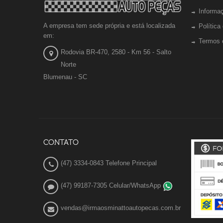
Informa
A empresa tem sede própria e está localizada
Política
em:
Termos 
Rodovia BR-470, 2580 - Km 56 - Salto
Norte
Blumenau - SC
CONTATO
(47) 3334-0843 Telefone Principal
(47) 99187-7305 Celular/WhatsApp
vendas@irmaosminattoautopecas.com.br