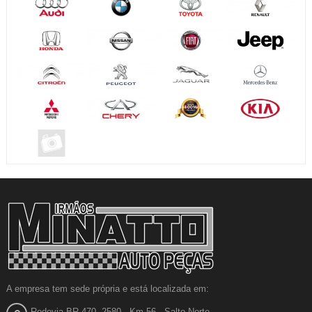
A empresa tem sede própria e está localizada em:
Rodovia BR-470, 2580 - Km 56 - Salto Norte