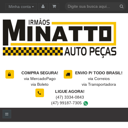
Minha conta
Carrinho de compras
COMPRA SEGURA!
ENVIO P/ TODO BRASIL!
via MercadoPago
via Correios
via Boleto
via Transportadora
LIGUE AGORA!
(47) 3334-0843
(47) 99187-7305