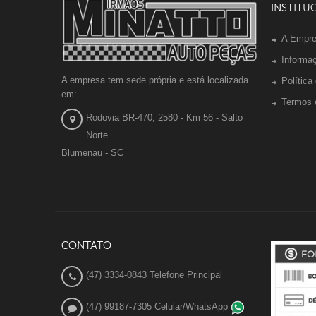
INSTITU
A Empr
Informa
A empresa tem sede própria e está localizada
Política
em:
Termos 
Rodovia BR-470, 2580 - Km 56 - Salto
Norte
Blumenau - SC
CONTATO
(47) 3334-0843 Telefone Principal
(47) 99187-7305 Celular/WhatsApp