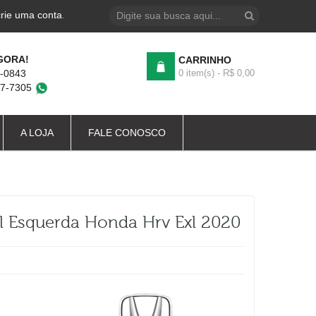
crie uma conta
.
GORA!
CARRINHO
4-0843
0 item(s) - R$ 0,00
87-7305
A LOJA
FALE CONOSCO
 Esquerda Honda Hrv Exl 2020