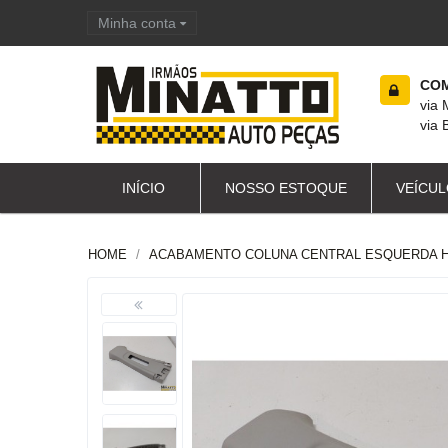
Minha conta
Carrinho de compras
COM
via
via 
INÍCIO
NOSSO ESTOQUE
VEÍCUL
HOME
ACABAMENTO COLUNA CENTRAL ESQUERDA H