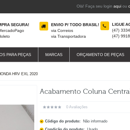
Olá! Faça seu login
aqui
ou
LIGUE A
PRA SEGURA!
ENVIO P/ TODO BRASIL!
(47) 333
 MercadoPago
via Correios
(47) 991
Boleto
via Transportadora
OS PARA PEÇAS
MARCAS
ORÇAMENTO DE PEÇAS
ONDA HRV EXL 2020
Acabamento Coluna Central
0 Avaliações
Código do produto:
Não informado
Condição do produto:
Usado