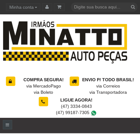
Minha conta
Carrinho de compras
COMPRA SEGURA!
ENVIO P/ TODO BRASIL!
via MercadoPago
via Correios
via Boleto
via Transportadora
LIGUE AGORA!
(47) 3334-0843
(47) 99187-7305