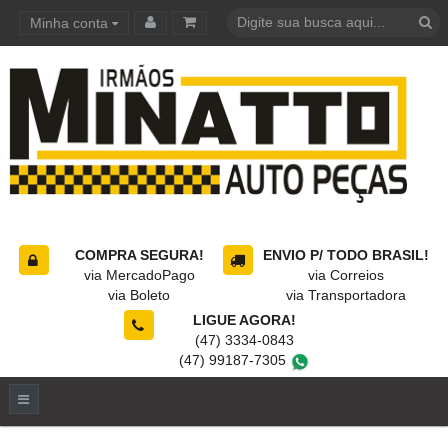
Minha conta
Carrinho de compras
COMPRA SEGURA!
ENVIO P/ TODO BRASIL!
via MercadoPago
via Correios
via Boleto
via Transportadora
LIGUE AGORA!
(47) 3334-0843
(47) 99187-7305