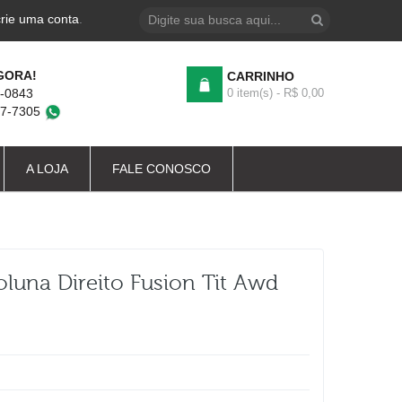
crie uma conta
.
GORA!
CARRINHO
4-0843
0 item(s) - R$ 0,00
87-7305
A LOJA
FALE CONOSCO
luna Direito Fusion Tit Awd