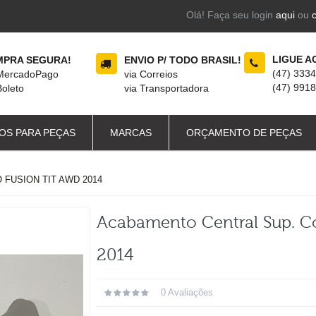
Olá! Faça seu login
aqui
ou
LIGUE A
PRA SEGURA!
ENVIO P/ TODO BRASIL!
(47) 333
 MercadoPago
via Correios
(47) 991
Boleto
via Transportadora
OS PARA PEÇAS
MARCAS
ORÇAMENTO DE PEÇAS
FUSION TIT AWD 2014
Acabamento Central Sup. Co
2014
0 Avaliações