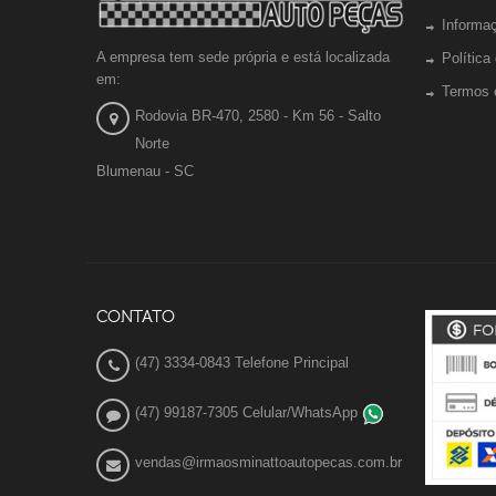
Informa
A empresa tem sede própria e está localizada
Política
em:
Termos 
Rodovia BR-470, 2580 - Km 56 - Salto
Norte
Blumenau - SC
CONTATO
(47) 3334-0843 Telefone Principal
(47) 99187-7305 Celular/WhatsApp
vendas@irmaosminattoautopecas.com.br