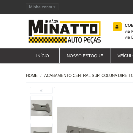
Minha conta
Carrinho de compras
COM
via
via 
INÍCIO
NOSSO ESTOQUE
VEÍCUL
HOME
ACABAMENTO CENTRAL SUP. COLUNA DIREITO 