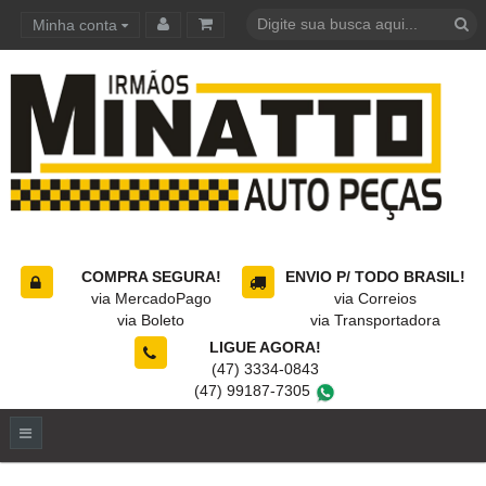
Minha conta
Carrinho de compras
COMPRA SEGURA!
ENVIO P/ TODO BRASIL!
via MercadoPago
via Correios
via Boleto
via Transportadora
LIGUE AGORA!
(47) 3334-0843
(47) 99187-7305