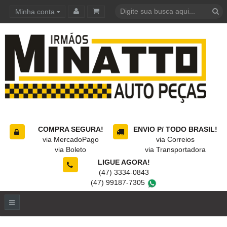
Minha conta
Carrinho de compras
COMPRA SEGURA!
ENVIO P/ TODO BRASIL!
via MercadoPago
via Correios
via Boleto
via Transportadora
LIGUE AGORA!
(47) 3334-0843
(47) 99187-7305