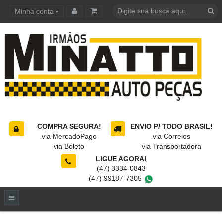
Minha conta
Carrinho de compras
COMPRA SEGURA!
ENVIO P/ TODO BRASIL!
via MercadoPago
via Correios
via Boleto
via Transportadora
LIGUE AGORA!
(47) 3334-0843
(47) 99187-7305