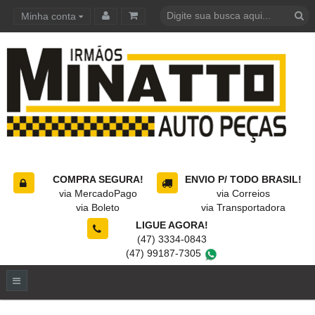
Minha conta
Carrinho de compras
COMPRA SEGURA!
ENVIO P/ TODO BRASIL!
via MercadoPago
via Correios
via Boleto
via Transportadora
LIGUE AGORA!
(47) 3334-0843
(47) 99187-7305