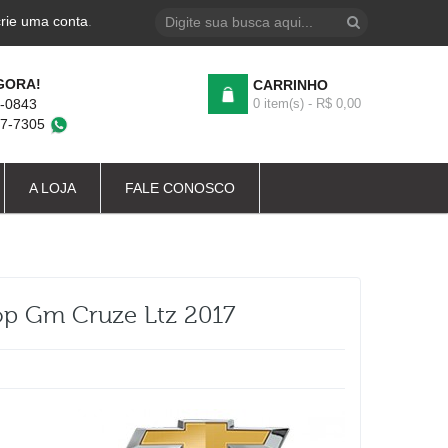
crie uma conta
.
GORA!
CARRINHO
4-0843
0 item(s) - R$ 0,00
87-7305
A LOJA
FALE CONOSCO
op Gm Cruze Ltz 2017