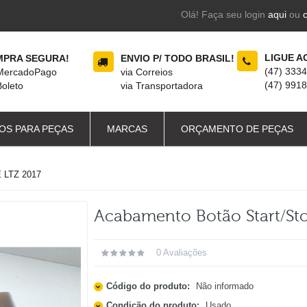
Olá! Faça seu login
aqui
ou
LIGUE A
PRA SEGURA!
ENVIO P/ TODO BRASIL!
(47) 333
 MercadoPago
via Correios
(47) 991
Boleto
via Transportadora
OS PARA PEÇAS
MARCAS
ORÇAMENTO DE PEÇAS
LTZ 2017
Acabamento Botão Start/st
0 Avaliações
Código do produto:
Não informado
Condição do produto:
Usado