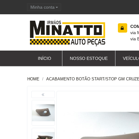
Minha conta
Carrinho de compras
COM
via
via 
INÍCIO
NOSSO ESTOQUE
VEÍCUL
HOME
ACABAMENTO BOTÃO START/STOP GM CRUZE 