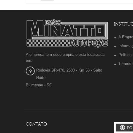
INSTITU
A Empr
Informa
A empresa tem sede própria e está localizada
Política
em:
Termos 
Rodovia BR-470, 2580 - Km 56 - Salto
Norte
Blumenau - SC
CONTATO