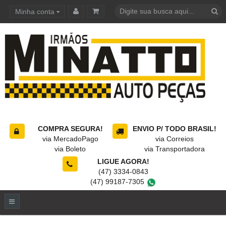
Minha conta
Carrinho de compras
COMPRA SEGURA!
ENVIO P/ TODO BRASIL!
via MercadoPago
via Correios
via Boleto
via Transportadora
LIGUE AGORA!
(47) 3334-0843
(47) 99187-7305