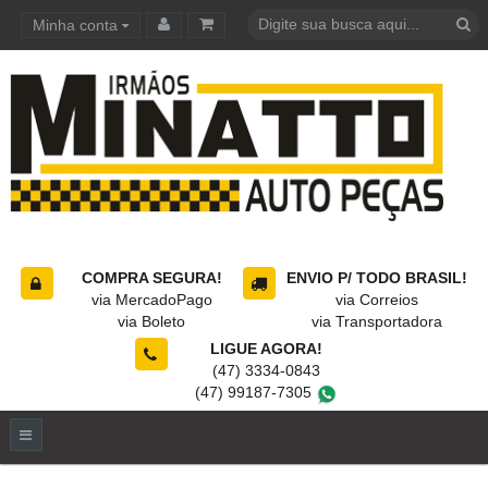
Minha conta
Carrinho de compras
COMPRA SEGURA!
ENVIO P/ TODO BRASIL!
via MercadoPago
via Correios
via Boleto
via Transportadora
LIGUE AGORA!
(47) 3334-0843
(47) 99187-7305