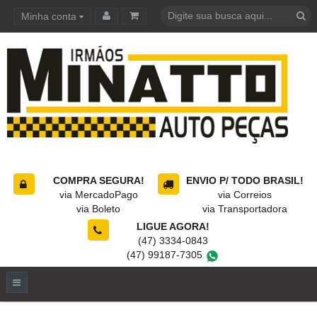
Minha conta
Carrinho de compras
COMPRA SEGURA!
ENVIO P/ TODO BRASIL!
via MercadoPago
via Correios
via Boleto
via Transportadora
LIGUE AGORA!
(47) 3334-0843
(47) 99187-7305