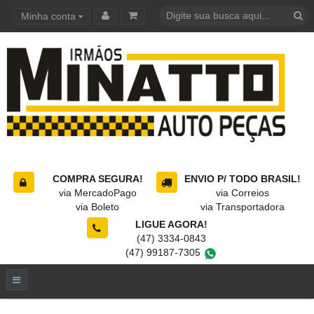
Minha conta
Carrinho de compras
COMPRA SEGURA!
ENVIO P/ TODO BRASIL!
via MercadoPago
via Correios
via Boleto
via Transportadora
LIGUE AGORA!
(47) 3334-0843
(47) 99187-7305