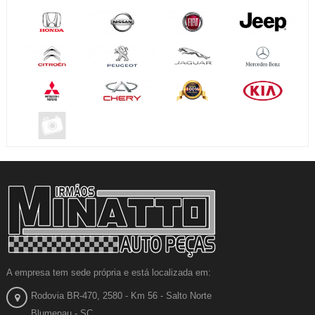
A empresa tem sede própria e está localizada em:
Rodovia BR-470, 2580 - Km 56 - Salto Norte
Blumenau - SC