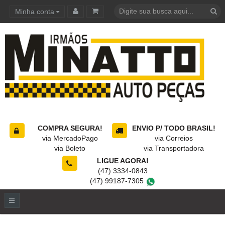
Minha conta
Carrinho de compras
COMPRA SEGURA!
ENVIO P/ TODO BRASIL!
via MercadoPago
via Correios
via Boleto
via Transportadora
LIGUE AGORA!
(47) 3334-0843
(47) 99187-7305