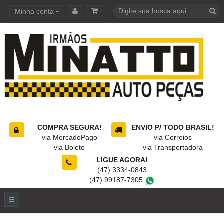
Minha conta
Carrinho de compras
COMPRA SEGURA!
ENVIO P/ TODO BRASIL!
via MercadoPago
via Correios
via Boleto
via Transportadora
LIGUE AGORA!
(47) 3334-0843
(47) 99187-7305