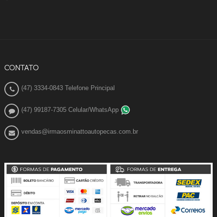
CONTATO
(47) 3334-0843 Telefone Principal
(47) 99187-7305 Celular/WhatsApp
vendas@irmaosminattoautopecas.com.br