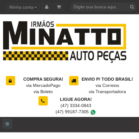
Minha conta
Carrinho de compras
COMPRA SEGURA!
ENVIO P/ TODO BRASIL!
via MercadoPago
via Correios
via Boleto
via Transportadora
LIGUE AGORA!
(47) 3334-0843
(47) 99187-7305