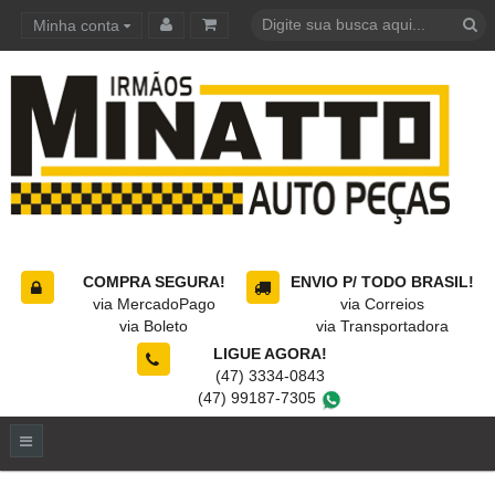
Minha conta
Carrinho de compras
COMPRA SEGURA!
ENVIO P/ TODO BRASIL!
via MercadoPago
via Correios
via Boleto
via Transportadora
LIGUE AGORA!
(47) 3334-0843
(47) 99187-7305