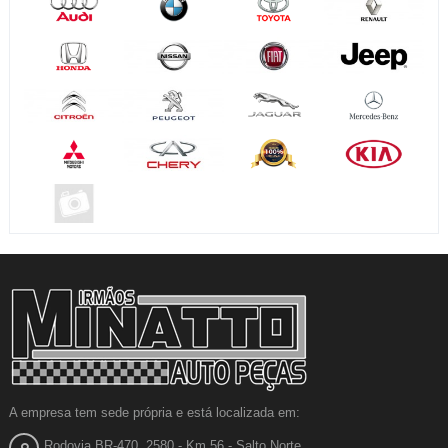
A empresa tem sede própria e está localizada em:
Rodovia BR-470, 2580 - Km 56 - Salto Norte