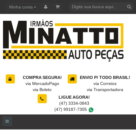
Minha conta
Carrinho de compras
COMPRA SEGURA!
ENVIO P/ TODO BRASIL!
via MercadoPago
via Correios
via Boleto
via Transportadora
LIGUE AGORA!
(47) 3334-0843
(47) 99187-7305